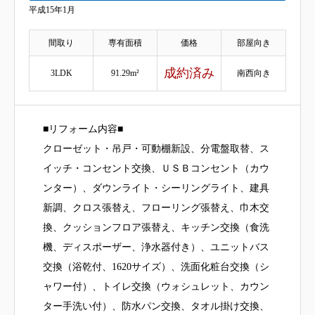
平成15年1月
間取り
専有面積
価格
部屋向き
成約済み
3LDK
91.29m²
南西向き
■リフォーム内容■
クローゼット・吊戸・可動棚新設、分電盤取替、ス
イッチ・コンセント交換、ＵＳＢコンセント（カウ
ンター）、ダウンライト・シーリングライト、建具
新調、クロス張替え、フローリング張替え、巾木交
換、クッションフロア張替え、キッチン交換（食洗
機、ディスポーザー、浄水器付き）、ユニットバス
交換（浴乾付、1620サイズ）、洗面化粧台交換（シ
ャワー付）、トイレ交換（ウォシュレット、カウン
ター手洗い付）、防水パン交換、タオル掛け交換、