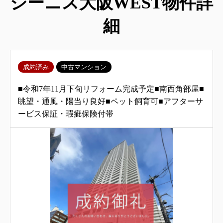
ジーニス大阪WEST物件詳
細
成約済み
中古マンション
■令和7年11月下旬リフォーム完成予定■南西角部屋■
眺望・通風・陽当り良好■ペット飼育可■アフターサ
ービス保証・瑕疵保険付帯